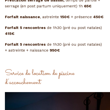
Prestation serrage de bassin,
temps de parole +
serrage (en post partum uniquement) 1h
65€
Forfait naissance
, astreinte
150€
+ présence
450€
Forfait 5 rencontres
de 1h30 (pré ou post natales)
415€
Forfait 5 rencontres
de 1h30 (pré ou post natales)
+ astreinte + naissance
950€
Service de location de piscine
d’accouchement