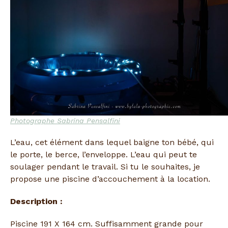
Photographe Sabrina Pensalfini
L’eau, cet élément dans lequel baigne ton bébé, qui
le porte, le berce, l’enveloppe. L’eau qui peut te
soulager pendant le travail. Si tu le souhaites, je
propose une piscine d’accouchement à la location.
Description :
Piscine 191 X 164 cm. Suffisamment grande pour