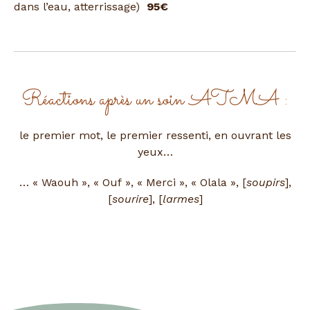
dans l’eau, atterrissage)
95€
Réactions après un soin ATMA :
le premier mot, le premier ressenti, en ouvrant les
yeux…
… « Waouh », « Ouf », « Merci », « Olala », [
soupirs
],
[
sourire
], [
larmes
]